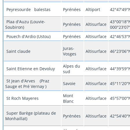
Peyresourde balestas
Pyrénées
Altiport
42°47'49"
Plaa d'Auzu (Louvie-
43°00'18"
Pyrénées
Altisurface
Soubiron)
000°23'07
Pouech d'Ardio (Ustou)
Pyrénées
Altisurface
42°46'53"
Juras-
Saint claude
Altisurface
46°23'06"
Vosges
Alpes du
Saint Etienne en Devoluy
Altisurface
44°39'59"
sud
St Jean d'Arves (Praz
Savoie
Altisurface
45°11'20"
Sauge et Pré Vernay )
Mont
St Roch Mayeres
Altisurface
45°57'00"
Blanc
Super Barège (plateau de
Pyrénées
Altisurface
42°54'40"
Monhaillat)