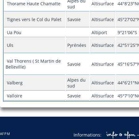
Alpes du
Thorame Haute Chamatte
Altisurface
44°8'23"N
sud
Tignes vers le Col du Palet
Savoie
Altisurface
45°27'02"
Ua Pou
Altiport
9°21'06"S
Uls
Pyrénées
Altisurface
42°51'25"
Val Thorens ( St Martin de
Savoie
Altisurface
45°16'57"
Belleville)
Alpes du
Valberg
Altisurface
44°6'21"N
sud
Valloire
Savoie
Altisurface
45°7'10"N
AFPM
Informations: