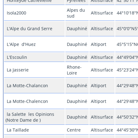
Honteyde Cathevieille
Pyrénées
Altisurface
42°50'11"
Alpes du
Isola2000
Altisurface
44°10'18''
sud
L'Alpe du Grand Serre
Dauphiné
Altisurface
45°0'0"N5
L'Alpe d'Huez
Dauphiné
Altiport
45°5'15"N
L'Escoulin
Dauphiné
Altisurface
44°49'04"
Rhone-
La Jasserie
Altisurface
45°23'24"
Loire
La Motte-Chalancon
Dauphiné
Altiport
44°29'48"
La Motte-Chalencon
Dauphiné
Altiport
44°29'48"
la Salette les Opinions
Dauphiné
Altisurface
44°50'32"
(Notre Dame de )
La Taillade
Centre
Altisurface
44°45'30"