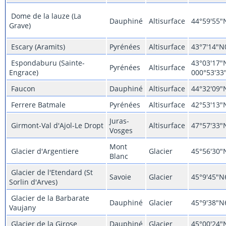
Dome de la lauze (La
Dauphiné
Altisurface
44°59'55"
Grave)
Escary (Aramits)
Pyrénées
Altisurface
43°7'14"N
Espondaburu (Sainte-
43°03'17"
Pyrénées
Altisurface
Engrace)
000°53'33
Faucon
Dauphiné
Altisurface
44°32'09"
Ferrere Batmale
Pyrénées
Altisurface
42°53'13"
Juras-
Girmont-Val d'Ajol-Le Dropt
Altisurface
47°57'33"
Vosges
Mont
Glacier d'Argentiere
Glacier
45°56'30"
Blanc
Glacier de l'Etendard (St
Savoie
Glacier
45°9'45"N
Sorlin d'Arves)
Glacier de la Barbarate
Dauphiné
Glacier
45°9'38"N
Vaujany
Glacier de la Girose
Dauphiné
Glacier
45°00'24"