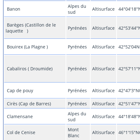
Alpes du
Banon
Altisurface
44°04'18'
sud
Barèges (Castillon de le
Pyrénées
Altisurface
42°53'44"
laquette )
Bouirex (La Plagne )
Pyrénées
Altisurface
42°52'04
Cabaliros ( Droumide)
Pyrénées
Altisurface
42°57'11"
Cap de pouy
Pyrénées
Altisurface
42°47'3"N
Cirès (Cap de Barres)
Pyrénées
Altisurface
42°51'47"
Alpes du
Clamensane
Altisurface
44°18'48"
sud
Mont
Col de Cenise
Altisurface
46°1'15"N
Blanc