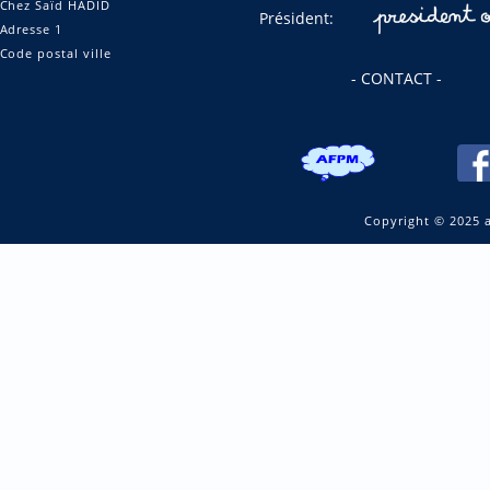
Chez Saïd HADID
Président:
Adresse 1
Code postal ville
- CONTACT -
Copyright © 2025 a