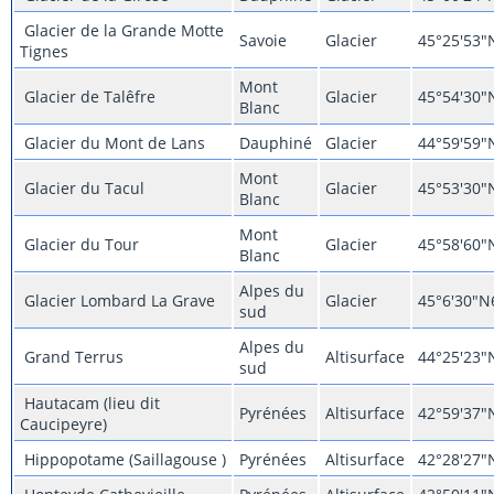
Glacier de la Grande Motte
Savoie
Glacier
45°25'53"
Tignes
Mont
Glacier de Talêfre
Glacier
45°54'30"
Blanc
Glacier du Mont de Lans
Dauphiné
Glacier
44°59'59"
Mont
Glacier du Tacul
Glacier
45°53'30"
Blanc
Mont
Glacier du Tour
Glacier
45°58'60"
Blanc
Alpes du
Glacier Lombard La Grave
Glacier
45°6'30"N
sud
Alpes du
Grand Terrus
Altisurface
44°25'23"
sud
Hautacam (lieu dit
Pyrénées
Altisurface
42°59'37"
Caucipeyre)
Hippopotame (Saillagouse )
Pyrénées
Altisurface
42°28'27"