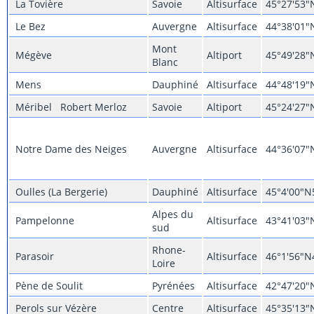
La Tovière
Savoie
Altisurface
45°27'53"
Le Bez
Auvergne
Altisurface
44°38'01"
Mont
Mégève
Altiport
45°49'28"
Blanc
Mens
Dauphiné
Altisurface
44°48'19"
Méribel Robert Merloz
Savoie
Altiport
45°24'27"
Notre Dame des Neiges
Auvergne
Altisurface
44°36'07"
Oulles (La Bergerie)
Dauphiné
Altisurface
45°4'00"N
Alpes du
Pampelonne
Altisurface
43°41'03"
sud
Rhone-
Parasoir
Altisurface
46°1'56"N
Loire
Pène de Soulit
Pyrénées
Altisurface
42°47'20"
Perols sur Vézère
Centre
Altisurface
45°35'13"