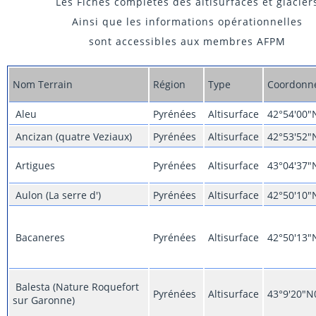
Les Fiches complètes des altisurfaces et glacier
Ainsi que les informations opérationnelles
sont accessibles aux membres AFPM
Nom Terrain
Région
Type
Coordonn
Aleu
Pyrénées
Altisurface
42°54'00"
Ancizan (quatre Veziaux)
Pyrénées
Altisurface
42°53'52"
Artigues
Pyrénées
Altisurface
43°04'37"
Aulon (La serre d')
Pyrénées
Altisurface
42°50'10"
Bacaneres
Pyrénées
Altisurface
42°50'13"
Balesta (Nature Roquefort
Pyrénées
Altisurface
43°9'20"N
sur Garonne)