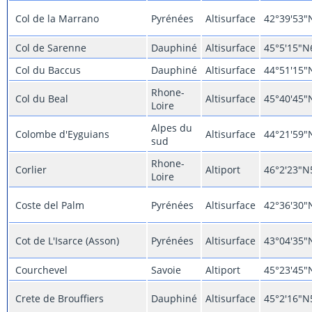
Col de la Marrano
Pyrénées
Altisurface
42°39'53"
Col de Sarenne
Dauphiné
Altisurface
45°5'15"N
Col du Baccus
Dauphiné
Altisurface
44°51'15"
Rhone-
Col du Beal
Altisurface
45°40'45"
Loire
Alpes du
Colombe d'Eyguians
Altisurface
44°21'59"
sud
Rhone-
Corlier
Altiport
46°2'23"N
Loire
Coste del Palm
Pyrénées
Altisurface
42°36'30"
Cot de L'Isarce (Asson)
Pyrénées
Altisurface
43°04'35"
Courchevel
Savoie
Altiport
45°23'45"
Crete de Brouffiers
Dauphiné
Altisurface
45°2'16"N